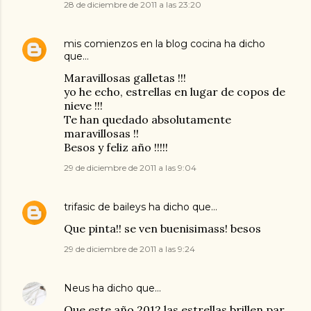
28 de diciembre de 2011 a las 23:20
mis comienzos en la blog cocina
ha dicho
que…
Maravillosas galletas !!!
yo he echo, estrellas en lugar de copos de
nieve !!!
Te han quedado absolutamente
maravillosas !!
Besos y feliz año !!!!!
29 de diciembre de 2011 a las 9:04
trifasic de baileys
ha dicho que…
Que pinta!! se ven buenisimass! besos
29 de diciembre de 2011 a las 9:24
Neus
ha dicho que…
Que este año 2012 las estrellas brillen par