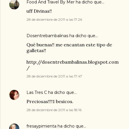
Food And Travel By Mer
ha dicho que…
uff Divinas!!
28 de diciembre de 2011 a las 17:26
Dosentrebambalinas ha dicho que…
Qué buenas!! me encantan este tipo de
galletas!!
http://dosentrebambalinas.blogspot.com
/
28 de diciembre de 2011 a las 17:47
Las Tres C
ha dicho que…
Preciosas!!!!1 besicos.
28 de diciembre de 2011 a las 18:16
fresaypimienta
ha dicho que…