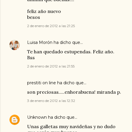
feliz año nuevo
besos
2 de enero de 2012 a las 21:25
Luisa Morón
ha dicho que…
Te han quedado estupendas. Feliz año.
Bss
2 de enero de 2012 a las 21:55
prestiti on line
ha dicho que…
son preciosas.....enhorabuena! miranda p.
3 de enero de 2012 a las 12:32
Unknown
ha dicho que…
Unas galletas muy navideñas y no dudo