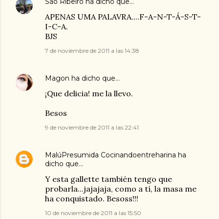
São Ribeiro
ha dicho que…
APENAS UMA PALAVRA....F-A-N-T-Á-S-T-
I-C-A.
BJS
7 de noviembre de 2011 a las 14:38
Magon
ha dicho que…
¡Que delicia! me la llevo.
Besos
9 de noviembre de 2011 a las 22:41
MalúPresumida Cocinandoentreharina
ha
dicho que…
Y esta gallette también tengo que
probarla...jajajaja, como a tí, la masa me
ha conquistado. Besoss!!!
10 de noviembre de 2011 a las 15:50