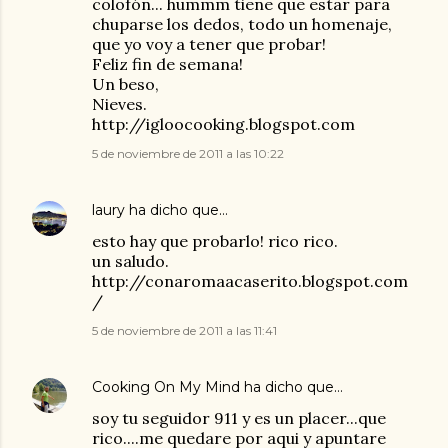
colofón... hummm tiene que estar para
chuparse los dedos, todo un homenaje,
que yo voy a tener que probar!
Feliz fin de semana!
Un beso,
Nieves.
http://igloocooking.blogspot.com
5 de noviembre de 2011 a las 10:22
laury
ha dicho que…
esto hay que probarlo! rico rico.
un saludo.
http://conaromaacaserito.blogspot.com
/
5 de noviembre de 2011 a las 11:41
Cooking On My Mind
ha dicho que…
soy tu seguidor 911 y es un placer...que
rico....me quedare por aqui y apuntare