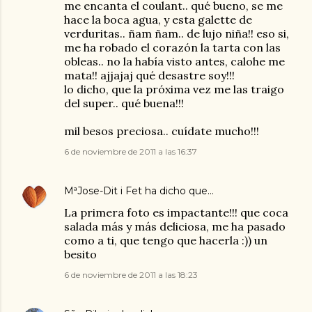
me encanta el coulant.. qué bueno, se me
hace la boca agua, y esta galette de
verduritas.. ñam ñam.. de lujo niña!! eso si,
me ha robado el corazón la tarta con las
obleas.. no la había visto antes, calohe me
mata!! ajjajaj qué desastre soy!!!
lo dicho, que la próxima vez me las traigo
del super.. qué buena!!!
mil besos preciosa.. cuídate mucho!!!
6 de noviembre de 2011 a las 16:37
MªJose-Dit i Fet
ha dicho que…
La primera foto es impactante!!! que coca
salada más y más deliciosa, me ha pasado
como a ti, que tengo que hacerla :)) un
besito
6 de noviembre de 2011 a las 18:23