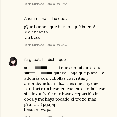
18 de junio de 2010 a las 12:54
Anónimo ha dicho que…
¡Qué bueno! ¡qué bueno! ¡qué bueno!
Me encanta...
Un beso
18 de junio de 2010 a las 13:32
fargopatt
ha dicho que…
susiiiiiiiiiiiiiiiiiiiiiiiiiiii que eso mismo.. que
siiiiiiiiiiiiiiiiiiiiiiiii quiero!!! hija qué pinta!!! y
además con cebollas caseritas y
amortizando la Th... si es que hay que
plantarte un beso en esa cara linda!!! eso
si.. después de que hayas repartido la
coca y me haya tocado el trozo más
grande!!! jajajaj
besotes wapa