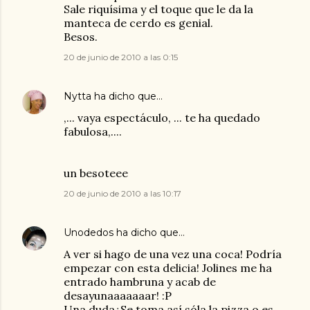
Sale riquísima y el toque que le da la
manteca de cerdo es genial.
Besos.
20 de junio de 2010 a las 0:15
Nytta
ha dicho que…
,... vaya espectáculo, ... te ha quedado
fabulosa,....
un besoteee
20 de junio de 2010 a las 10:17
Unodedos
ha dicho que…
A ver si hago de una vez una coca! Podría
empezar con esta delicia! Jolines me ha
entrado hambruna y acab de
desayunaaaaaaar! :P
Una duda¿Se toma así sóla la pizza o es